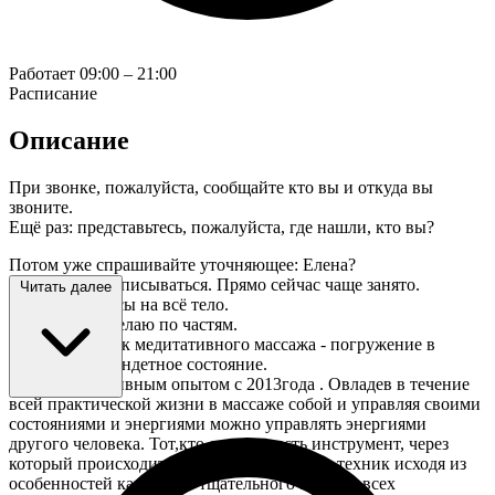
Работает
09:00 – 21:00
Расписание
Описание
При звонке, пожалуйста, сообщайте кто вы и откуда вы
звоните.
Ещё раз: представьтесь, пожалуйста, где нашли, кто вы?
Потом уже спрашивайте уточняющее: Елена?
Необходимо записываться. Прямо сейчас чаще занято.
Читать далее
Провожу сеансы на всё тело.
Отдельно не делаю по частям.
Мастер практик медитативного массажа - погружение в
лёгкое трансцендетное состояние.
Практик с активным опытом с 2013года . Овладев в течение
всей практической жизни в массаже собой и управляя своими
состояниями и энергиями можно управлять энергиями
другого человека. Тот,кто делает и есть инструмент, через
который происходит сочетание различных техник исходя из
особенностей каждого и тщательного анализа всех