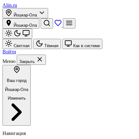
Aliis.ru
Йошкар-Ола
Йошкар-Ола
Светлая
Тёмная
Как в системе
Войти
Меню
Закрыть
Ваш город
Йошкар-Ола
Изменить
Навигация