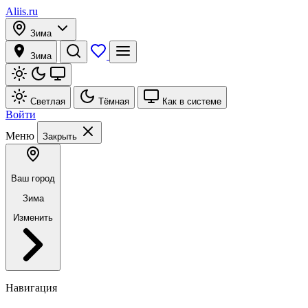
Aliis.ru
Зима
Зима
Светлая
Тёмная
Как в системе
Войти
Меню
Закрыть
Ваш город
Зима
Изменить
Навигация