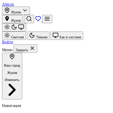
Aliis.ru
Жуков
Жуков
Светлая
Тёмная
Как в системе
Войти
Меню
Закрыть
Ваш город
Жуков
Изменить
Навигация