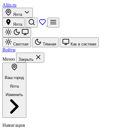
Aliis.ru
Ялта
Ялта
Светлая
Тёмная
Как в системе
Войти
Меню
Закрыть
Ваш город
Ялта
Изменить
Навигация