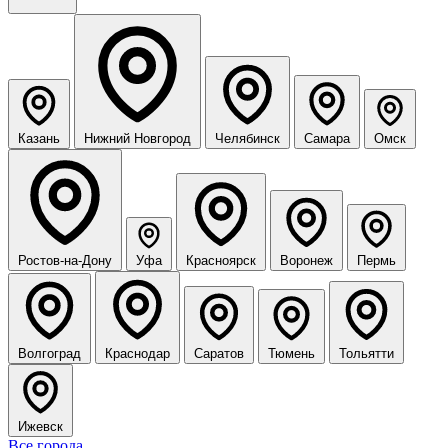
Массаж
Массажисты
Массажные салоны
Красота
Мастера красоты
Салоны красоты
Фитнес
Фитнес-тренеры
Фитнес-клубы
Отдых
SPA-салоны
Бани и сауны
Обучение
Курсы массажа
Курсы красоты
Выберите город
Каталог и цены будут показаны для выбранного города