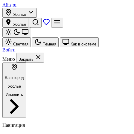
Aliis.ru
Усолье
Усолье
Светлая
Тёмная
Как в системе
Войти
Меню
Закрыть
Ваш город
Усолье
Изменить
Навигация