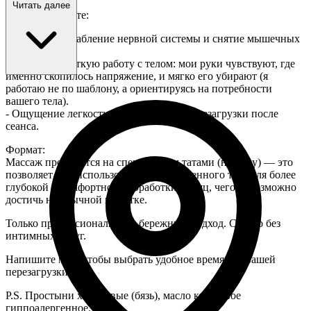
Читать далее
Что вы получите:
- Полное расслабление нервной системы и снятие мышечных
зажимов.
- Глубокую, чуткую работу с телом: мои руки чувствуют, где
именно скопилось напряжение, и мягко его убирают (я
работаю не по шаблону, а ориентируясь на потребности
вашего тела).
- Ощущение легкости, спокойствия и перезагрузки после
сеанса.
Формат:
Массаж проводится на специальном татами (на полу) — это
позволяет мне использовать вес собственного тела для более
глубокой и комфортной проработки мышц, чего невозможно
достичь на обычной кушетке.
Только профессиональный, бережный подход. Строго без
интимных услуг.
Напишите мне, чтобы выбрать удобное время для вашей
перезагрузки.
P.S. Простыни хлопковые (бязь), масло кокосовое
гиппоалергенное.