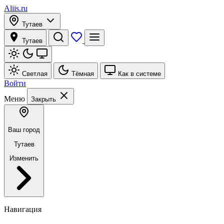
Aliis.ru
Тутаев
Тутаев
Светлая
Тёмная
Как в системе
Войти
Меню
Закрыть
Ваш город
Тутаев
Изменить
Навигация