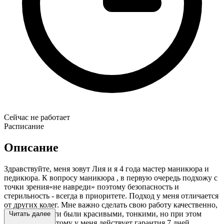
Сейчас не работает
Расписание
Описание
Здравствуйте, меня зовут Лия и я 4 года мастер маникюра и
педикюра. К вопросу маникюра , в первую очередь подхожу с
точки зрения«не навреди» поэтому безопасность и
стерильность - всегда в приоритете. Подход у меня отличается
от других колег. Мне важно сделать свою работу качественно,
чтоб ваши ногти были красивыми, тонкими, но при этом
Читать далее
прочными, поэтому у меня действует гарантия 7 дней .