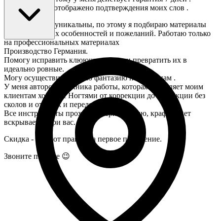
В фото у меня отображено подтверждения моих слов .
Каждые ногти уникальны, по этому я подбираю материалы
изходя из ваших особенностей и пожеланий. Работаю только
на профессиональных материалах
Производство Германия.
Помогу исправить клюющие ногти и превратить их в
идеально ровные.
Могу осуществить любую фантазию по дизайнам .
У меня авторская техника работы, которая позволяет моим
клиентам ходить с Ногтями от коррекции до коррекции без
сколов и отслоек и переделок.
Все инструменты проходят стерилизацию, крафт пакет
вскрывается при вас.
Скидка - 1000 от прайса на первое посещение.
Звоните пишите 😉