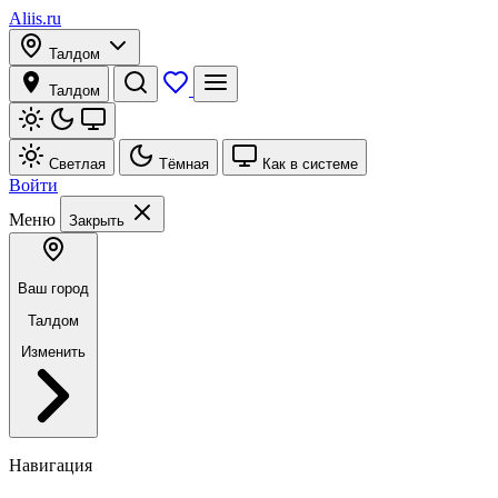
Aliis.ru
Талдом
Талдом
Светлая
Тёмная
Как в системе
Войти
Меню
Закрыть
Ваш город
Талдом
Изменить
Навигация