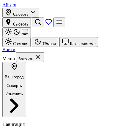
Aliis.ru
Сысерть
Сысерть
Светлая
Тёмная
Как в системе
Войти
Меню
Закрыть
Ваш город
Сысерть
Изменить
Навигация