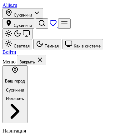
Aliis.ru
Сухиничи
Сухиничи
Светлая
Тёмная
Как в системе
Войти
Меню
Закрыть
Ваш город
Сухиничи
Изменить
Навигация