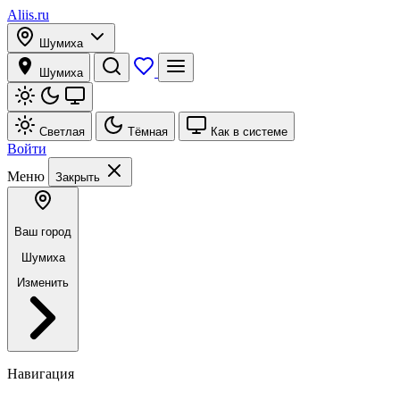
Aliis.ru
Шумиха
Шумиха
Светлая
Тёмная
Как в системе
Войти
Меню
Закрыть
Ваш город
Шумиха
Изменить
Навигация