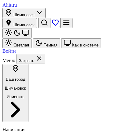
Aliis.ru
Шимановск
Шимановск
Светлая
Тёмная
Как в системе
Войти
Меню
Закрыть
Ваш город
Шимановск
Изменить
Навигация