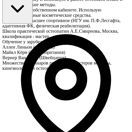
биодинамические методы.
Веду приём в собственном кабинете. Использую
профессиональные косметические средства.
Образование высшее спортивное (НГУ им. П.Ф.Лесгафта,
адаптивная ФК, физическая реабилитация).
Школа практической остеопатии А.Е.Смирнова, Москва,
квалификация - мастер.
Обучение у зарубежных мастеров:
Аллен Линьон (Франция)
Майкл Кёрн (Великобритания)
Вернер Ван Камп (Швейцария)
Множество семинаров российских мастеров массажа,
кинезиологии и остеопатиии.