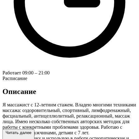
Работает
09:00 – 21:00
Расписание
Описание
Я массажист с 12-летним стажем. Владею многими техниками
массажа: оздоровительный, спортивный, лимфодренажный,
фасциальный, антицеллюлитный, релаксационный, массаж
лица. Имею несколько собственных авторских методик для
работы с конкретными проблемами здоровья. Работаю с
женщинами, мужчинами, детьми с 7 лет.
Читать далее
Имею подготовку и использую в работе остеопатические и