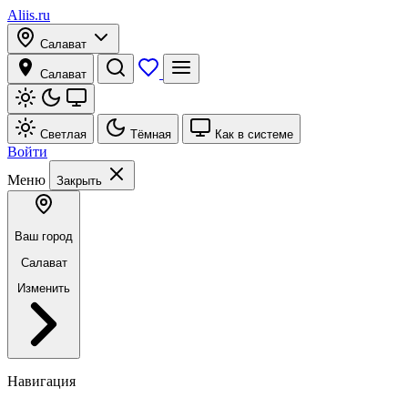
Aliis.ru
Салават
Салават
Светлая
Тёмная
Как в системе
Войти
Меню
Закрыть
Ваш город
Салават
Изменить
Навигация