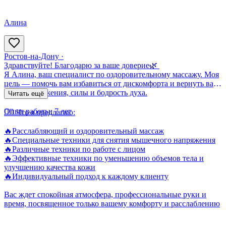
Алина
Ростов-на-Дону
·
Здравствуйте! Благодарю за ваше доверие🌿
Я Алина, ваш специалист по оздоровительному массажу. Моя
цель — помочь вам избавиться от дискомфорта и вернуть вам
радость движения, силы и бодрость духа.
Читать ещё
Опыт работы:
7 лет
💆‍♀️ Что я предлагаю:
🔥Расслабляющий и оздоровительный массаж
🔥Специальные техники для снятия мышечного напряжения
🔥Различные техники по работе с лицом
🔥Эффективные техники по уменьшению объемов тела и
улучшению качества кожи
🔥Индивидуальный подход к каждому клиенту
Вас ждет спокойная атмосфера, профессиональные руки и
время, посвященное только вашему комфорту и расслаблению