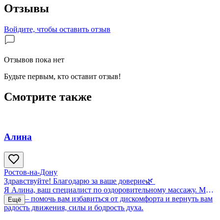
Отзывы
Войдите, чтобы оставить отзыв
Отзывов пока нет
Будьте первым, кто оставит отзыв!
Смотрите также
Алина
Ростов-на-Дону
Здравствуйте! Благодарю за ваше доверие🌿
Я Алина, ваш специалист по оздоровительному массажу. Моя
цель — помочь вам избавиться от дискомфорта и вернуть вам
Ещё
радость движения, силы и бодрость духа.