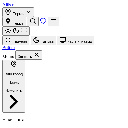
Aliis.ru
Пермь
Пермь
Светлая
Тёмная
Как в системе
Войти
Меню
Закрыть
Ваш город
Пермь
Изменить
Навигация