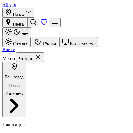
Aliis.ru
Пенза
Пенза
Светлая
Тёмная
Как в системе
Войти
Меню
Закрыть
Ваш город
Пенза
Изменить
Навигация