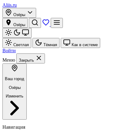
Aliis.ru
Озёры
Озёры
Светлая
Тёмная
Как в системе
Войти
Меню
Закрыть
Ваш город
Озёры
Изменить
Навигация