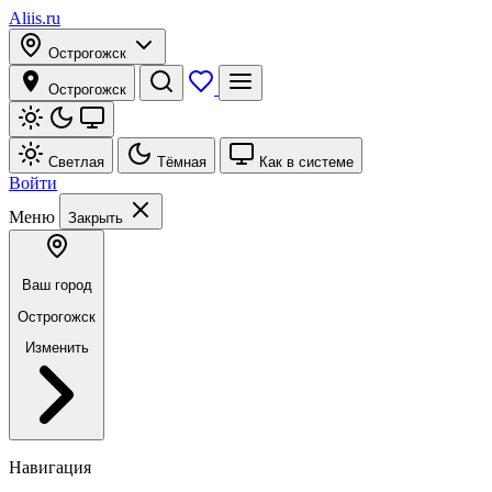
Aliis.ru
Острогожск
Острогожск
Светлая
Тёмная
Как в системе
Войти
Меню
Закрыть
Ваш город
Острогожск
Изменить
Навигация