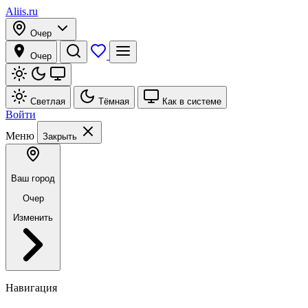
Aliis.ru
Очер
Очер
Светлая
Тёмная
Как в системе
Войти
Меню
Закрыть
Ваш город
Очер
Изменить
Навигация