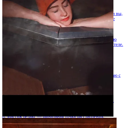
🫧 Пенный массаж
Настоящее облако нежности. Взбиваю ароматную пену и вы,
словно, парите в суфле. Расслабляет и дарит невероятное
тактильное удовольствие от этих ощущений.
🌸 Массаж «Релакс»
Мягкая, глубокая проработка после жара парной. Снимаю
зажимы, убираю усталость, возвращаю лёгкость во всём теле.
Выполняется в комнате отдыха под спокойную музыку.
Полный сценарий отдыха (пример сеанса):
1. Встреча и тёплый чай на кухне.
2. Заход в парную (контролирую жар и влажность, поддаю с
травами).
3. Пилинг кесе — преображение кожи.
4. Купель или чан — контраст и восторг.
5. Пенный массаж — невероятно легкий, нежный.
6. Растирание тела натуральным медовым скрабом ( мёд,
сливки, грейпфрут, соль)
7. Душ и переход в комнату отдыха.
8. Массаж релакс — финальная точка расслабления.
9. Чаепитие на кухне с травами / ягодами (по желанию).