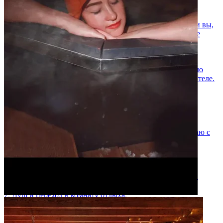
🫧 Пенный массаж
Настоящее облако нежности. Взбиваю ароматную пену и вы,
словно, парите в суфле. Расслабляет и дарит невероятное
тактильное удовольствие от этих ощущений.
🌸 Массаж «Релакс»
Мягкая, глубокая проработка после жара парной. Снимаю
зажимы, убираю усталость, возвращаю лёгкость во всём теле.
Выполняется в комнате отдыха под спокойную музыку.
Полный сценарий отдыха (пример сеанса):
1. Встреча и тёплый чай на кухне.
2. Заход в парную (контролирую жар и влажность, поддаю с
травами).
3. Пилинг кесе — преображение кожи.
4. Купель или чан — контраст и восторг.
5. Пенный массаж — невероятно легкий, нежный.
6. Растирание тела натуральным медовым скрабом ( мёд,
сливки, грейпфрут, соль)
7. Душ и переход в комнату отдыха.
8. Массаж релакс — финальная точка расслабления.
9. Чаепитие на кухне с травами / ягодами (по желанию).