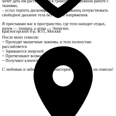
хочет дать им раствориться в грамотной, бережной работе с
тканями,
– устал терпеть дискомфорт и хочет наконец почувствовать
свободное дыхание тела без боли и напряжения.
Я приглашаю вас в пространство, где тело находит отдых,
разум — тишину, а душа — Энергию.
красногорский б-р, 4ст1, Москва
После моих сеансов:
~ Проходят мышечные зажимы, и тело полностью
расслабляется
~ Заряжаются энергией
~ Притягивают возможности в свою жизнь
~ Получают клиентов и оплаты
С любовью и заботой о Вас, Виктория. До встречи на сеансах!