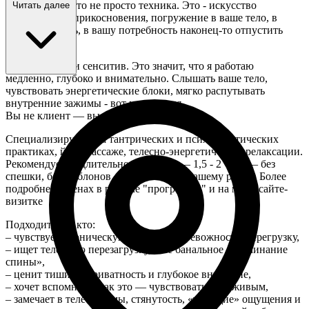
Мой подход - это не просто техника. Это - искусство
Читать далее
чувственного прикосновения, погружение в ваше тело, в
вашу усталость, в вашу потребность наконец-то отпустить
контроль.
Я - интроверт и сенситив. Это значит, что я работаю
медленно, глубоко и внимательно. Слышать ваше тело,
чувствовать энергетические блоки, мягко распутывать
внутренние зажимы - вот моя стихия.
Вы не клиент — вы гость, которого ждали.
Специализируюсь на тантрических и психосоматических
практиках, йога-массаже, телесно-энергетической релаксации.
Рекомендуемая длительность сеанса –– 1,5 - 2 часа –– без
спешки, без шаблонов, с уважением к вашему ритму. Более
подробнее о ценах в разделе "программы" и на моём сайте-
визитке
Подходит тем, кто:
– чувствует хроническую усталость, тревожность, перегрузку,
– ищет телесную перезагрузку, а не банальное «разминание
спины»,
– ценит тишину, приватность и глубокое внимание,
– хочет вспомнить, как это — чувствовать себя живым,
– замечает в теле зажимы, стянутость, «тянущие» ощущения и