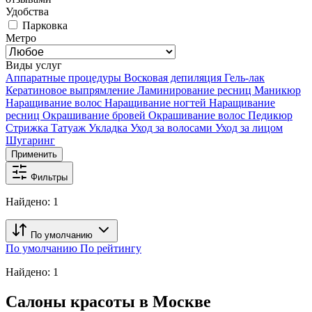
Удобства
Парковка
Метро
Виды услуг
Аппаратные процедуры
Восковая депиляция
Гель-лак
Кератиновое выпрямление
Ламинирование ресниц
Маникюр
Наращивание волос
Наращивание ногтей
Наращивание
ресниц
Окрашивание бровей
Окрашивание волос
Педикюр
Стрижка
Татуаж
Укладка
Уход за волосами
Уход за лицом
Шугаринг
Применить
Фильтры
Найдено:
1
По умолчанию
По умолчанию
По рейтингу
Найдено:
1
Салоны красоты в Москве