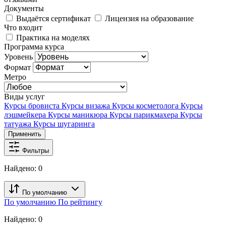
Документы
Выдаётся сертификат
Лицензия на образование
Что входит
Практика на моделях
Программа курса
Уровень
Формат
Метро
Виды услуг
Курсы бровиста
Курсы визажа
Курсы косметолога
Курсы
лэшмейкера
Курсы маникюра
Курсы парикмахера
Курсы
татуажа
Курсы шугаринга
Применить
Фильтры
Найдено:
0
По умолчанию
По умолчанию
По рейтингу
Найдено:
0