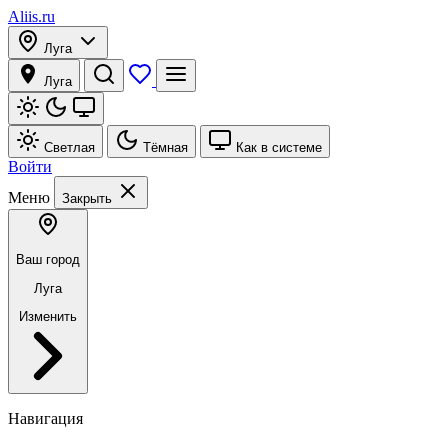
Aliis.ru
Луга
Луга
Светлая
Тёмная
Как в системе
Войти
Меню
Закрыть
Ваш город
Луга
Изменить
Навигация