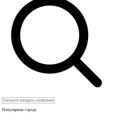
Популярные города