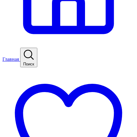
Главная
Поиск