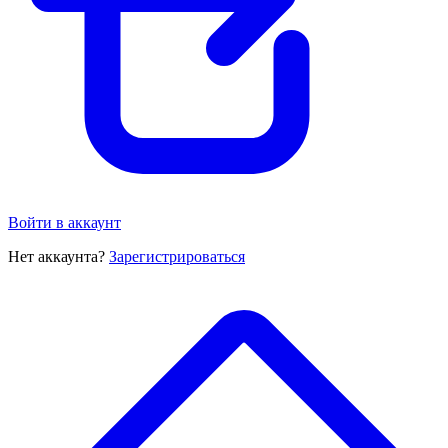
Войти в аккаунт
Нет аккаунта?
Зарегистрироваться