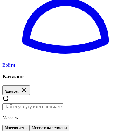
Войти
Каталог
Закрыть
Массаж
Массажисты
Массажные салоны