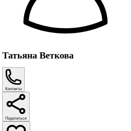
Татьяна Веткова
Контакты
Поделиться