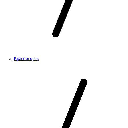
Красногорск