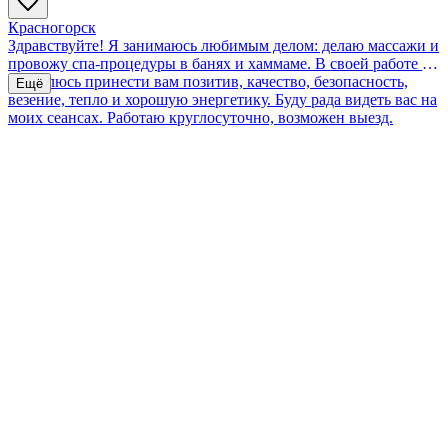
Красногорск
Здравствуйте! Я занимаюсь любимым делом: делаю массажи и
провожу спа-процедуры в банях и хаммаме. В своей работе я
стремлюсь принести вам позитив, качество, безопасность,
Ещё
везение, тепло и хорошую энергетику. Буду рада видеть вас на
моих сеансах. Работаю круглосуточно, возможен выезд.