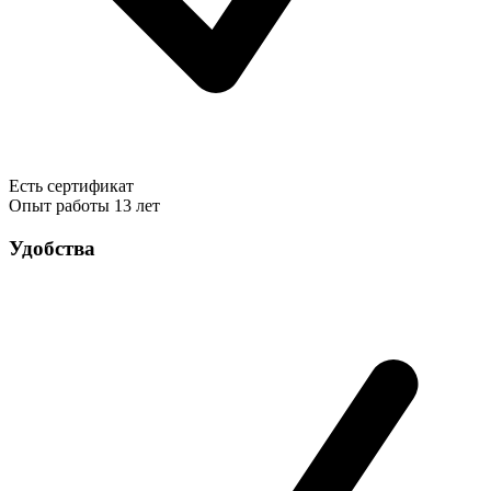
Есть сертификат
Опыт работы
13 лет
Удобства