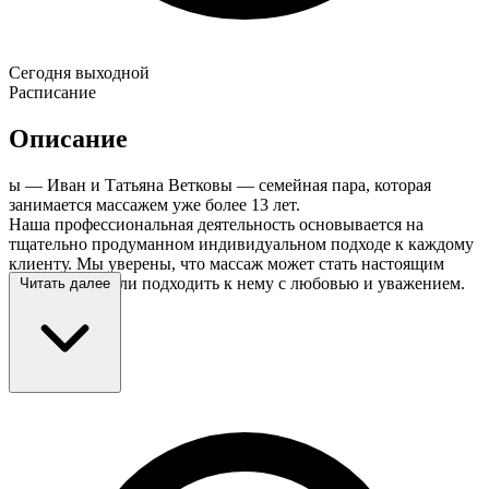
Сегодня выходной
Расписание
Описание
ы — Иван и Татьяна Ветковы — семейная пара, которая
занимается массажем уже более 13 лет.
‌Наша профессиональная деятельность основывается на
тщательно продуманном индивидуальном подходе к каждому
клиенту. Мы уверены, что массаж может стать настоящим
искусством, если подходить к нему с любовью и уважением.
Читать далее