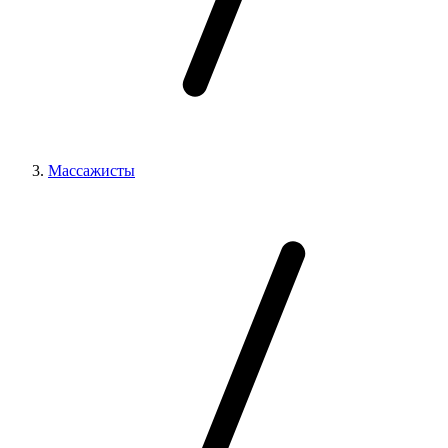
Массажисты