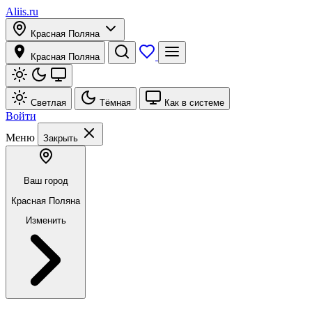
Aliis.ru
Красная Поляна
Красная Поляна
Светлая
Тёмная
Как в системе
Войти
Меню
Закрыть
Ваш город
Красная Поляна
Изменить