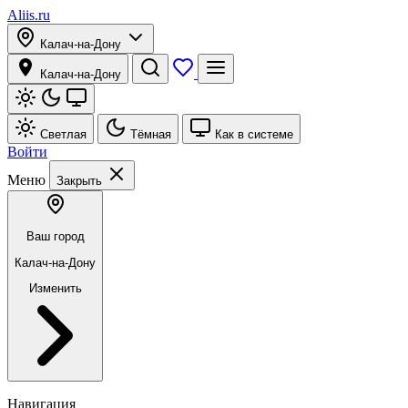
Aliis.ru
Калач-на-Дону
Калач-на-Дону
Светлая
Тёмная
Как в системе
Войти
Меню
Закрыть
Ваш город
Калач-на-Дону
Изменить
Навигация