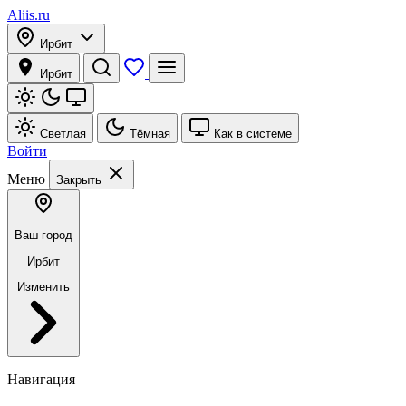
Aliis.ru
Ирбит
Ирбит
Светлая
Тёмная
Как в системе
Войти
Меню
Закрыть
Ваш город
Ирбит
Изменить
Навигация