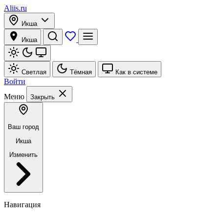
Aliis.ru
Икша
Икша
Светлая
Тёмная
Как в системе
Войти
Меню
Закрыть
Ваш город
Икша
Изменить
Навигация