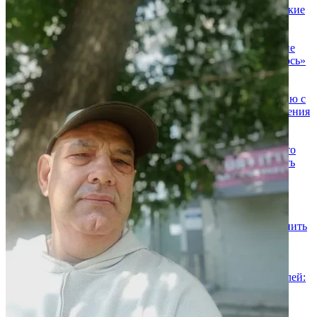
забыть про стресс и наконец-то выдохнуть. Мягкие, глубокие
приёмы вернут телу ощущение лёгкости.
Гармонизирующий массаж — для баланса: когда хочется не
просто «помассировать спину», а чтобы всё тело «собралось»
в единое спокойное состояние.
Антицеллюлитный массаж и коррекция фигуры — работаю с
рельефом и объёмом: улучшаем контуры, снижаем проявления
целлюлита, возвращаем коже упругость.
Обёртывания: шоколадное и водорослевое — это не просто
про эстетику, а про реальный уход: детокс, тонус, гладкость
кожи. Шоколадное — для удовольствия и расслабления,
водорослевое — для активной работы с объёмом и
отёчностью.
Массаж лица — бережный уход, который помогает сохранить
молодость и свежесть: снимаем напряжение с мышц,
улучшаем цвет лица и лимфодренаж.
Все процедуры подбираю с учётом твоих ощущений и целей:
если сегодня тебе важнее расслабиться, чем «проработать
объёмы» — мы сделаем именно так.