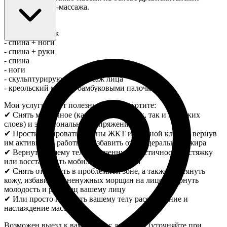
техники цигун-массажа.
Для вас:
- общий массаж
- спина + ноги
- спина + руки
- спина
- ноги
- скульптурирующий массаж лица
- креольский массаж бамбуковыми палочками
Мои услуги будут полезны, если вы хотите:
✔ Снять мышечное (как поверхностных, так и глубоких
слоев) и эмоциональное напряжение
✔ Простимулировать органы ЖКТ и грудной клетки, вернув
им активность работы, и избавить от висцерального жира
✔ Вернуть вашему телу утраченную эластичность/растяжку
или восстановить мобильность сустава
✔ Снять отечность в проблемной зоне, а также подтянуть
кожу, избавить от ненужных морщин на лице и вернуть
молодость и румянец вашему лицу
✔ Или просто подарить вашему телу расслабление и
наслаждение массажем
Возможен выезд к вам домой с доплатой (уточняйте при