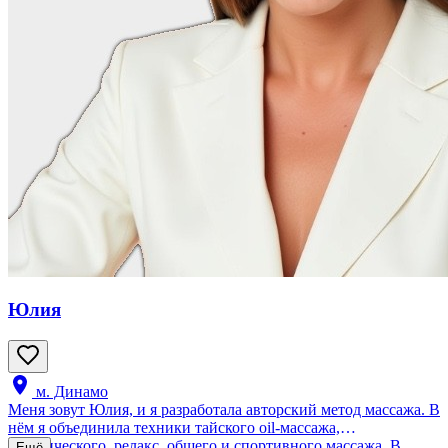
Юлия
м. Динамо
Меня зовут Юлия, и я разработала авторский метод массажа. В
нём я объединила техники тайского oil-массажа,
классического, релакс, общего и спортивного массажа. В
Ещё