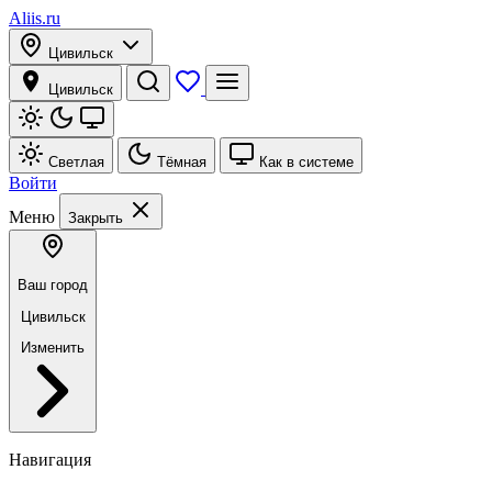
Aliis.ru
Цивильск
Цивильск
Светлая
Тёмная
Как в системе
Войти
Меню
Закрыть
Ваш город
Цивильск
Изменить
Навигация