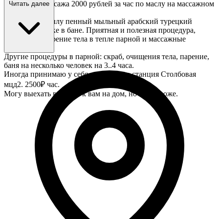
Стоимость массажа 2000 рублей за час по маслу на массажном
Читать далее
столе.
4000 руб по мылу пенный мыльный арабский турецкий
массаж на полке в бане. Приятная и полезная процедура,
полное растворение тела в тепле парной и массажные
воздействия...
Другие процедуры в парной: скраб, очищения тела, парение,
баня на несколько человек на 3..4 часа.
Иногда принимаю у себя на квартире станция Столбовая
мцд2. 2500₽ час.
Могу выехать вечером к вам на дом, но это дороже.