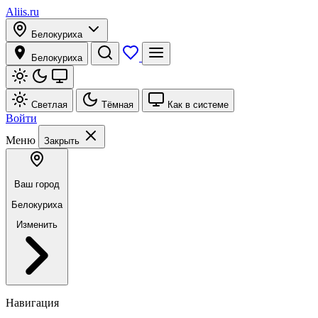
Aliis.ru
Белокуриха
Белокуриха
Светлая
Тёмная
Как в системе
Войти
Меню
Закрыть
Ваш город
Белокуриха
Изменить
Навигация