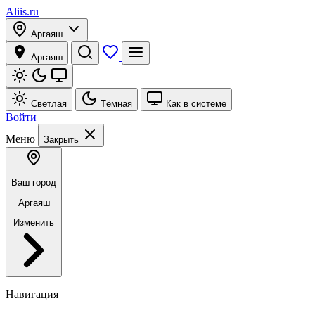
Aliis.ru
Аргаяш
Аргаяш
Светлая
Тёмная
Как в системе
Войти
Меню
Закрыть
Ваш город
Аргаяш
Изменить
Навигация