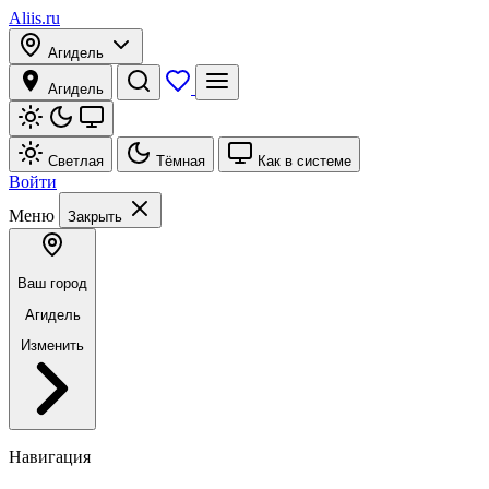
Aliis.ru
Агидель
Агидель
Светлая
Тёмная
Как в системе
Войти
Меню
Закрыть
Ваш город
Агидель
Изменить
Навигация